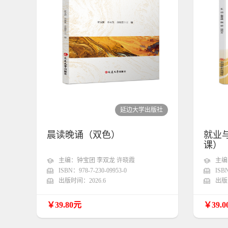
延边大学出版社
晨读晚诵（双色）
就业
课）
主编：钟宝团 李双龙 许晓霞
主编
ISBN：978-7-230-09953-0
ISBN
出版时间：2026.6
出版时
￥39.80元
￥39.0