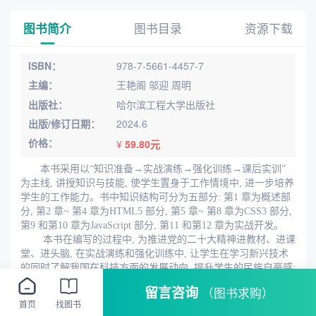
图书简介
图书目录
资源下载
ISBN：
978-7-5661-4457-7
主编：
王艳阁 邬迎 周明
出版社：
哈尔滨工程大学出版社
出版/修订日期：
2024.6
价格：
¥
59.80元
本书采用以“知识准备→实战演练→强化训练→课后实训”
为主线, 讲授知识与技
能, 使学生置身于工作情境中, 进一步培养
学生的工作能力。书中知识结构可分为五部
分: 第1 章为概述部
分, 第2 章~ 第4 章为HTML5 部分, 第5 章~ 第8 章为CSS3 部分,
第9 和第10 章为JavaScript 部分, 第11 和第12 章为实战开发。
本书在编写的过程中, 为推进党的二十大精神进教材、进课
堂、进头脑, 在实战演练
和强化训练中, 让学生在学习新兴技术
的同时了解我国在科技方面的发展动向, 提升学生
的民族自豪感;
引导学生树立正确的世界观、人生观和价值观, 进一步提升学生
留言咨询
（图书求购）
的职业素
养, 落实德才兼备的高素质技术技能人才培养要求。
首页
找图书