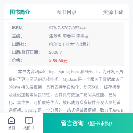
图书简介
图书目录
资源下载
ISBN：
978-7-5767-0574-4
主编：
潘章明 李春平 李再友
出版社：
哈尔滨工业大学出版社
出版/修订日期：
2026.7
价格：
¥
59.80元
本书内容涵盖Spring、Spring Boot 和MyBatis，为开发人员
提供了更加灵活的选择空间。MyBatis 是
一个服务于数据库访问
的Java 持久层框架，具有支持半自动化、动态SQL、缓存机制
及延迟加载等优
良特性，因其具有数据库访问高性能、易优
化、易维护、可扩展等优点，故已成为众多软件开发人员
的首
选框架。Spring 是一个分层的一站式轻量级框架，致力于Java E
E 各层的解决方案，并在各层开放
包容，方便地整合其他优秀
留言咨询
（图书求购）
框架。Spring Boot 的优势在于其保留了Spring 的两大核心功能
首页
找图书