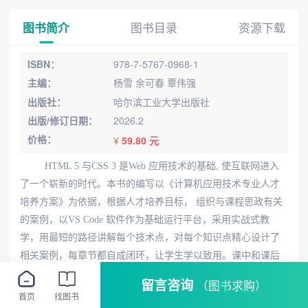
图书简介
图书目录
资源下载
ISBN：
978-7-5767-0968-1
主编：
杨雪 余可春 覃伟强
出版社：
哈尔滨工业大学出版社
出版/修订日期：
2026.2
价格：
¥
59.80 元
HTML 5 与CSS 3 是Web 应用技术的基础, 使互联网进入
了一个崭新的时代。本书
的编写以《计算机应用技术专业人才
培养方案》为依据，根据人才培养目标， 组织与
课程思政有关
的案例，以VS Code 软件作为基础运行平台，采用实战式教
学，用最短
的路径讲解每个技术点，对每个知识点精心设计了
相关案例，每章节都自成闭环，让
学生学以致用。课中和课后
配备两个实战项目，项目一是制作关于史蒂文·斯皮尔伯
格导演
留言咨询
（图书求购）
的网站， 创建的情景贴近我们生活，网站内容相对简单，可以
首页
找图书