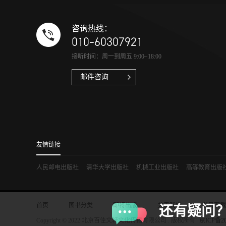
咨询热线：
010-60307921
接听时间：周一到周五 9:00~18:00
邮件咨询
友情链接
人民邮电出版社
清华大学出版社
机械工业出版社
高等教育出版
首页
图书分类
即将出版
关于我们
书目下载
还有疑问
Copyright © 2022 北京百佳文轩文化传播有限公司 . 版权所有
京ICP备20