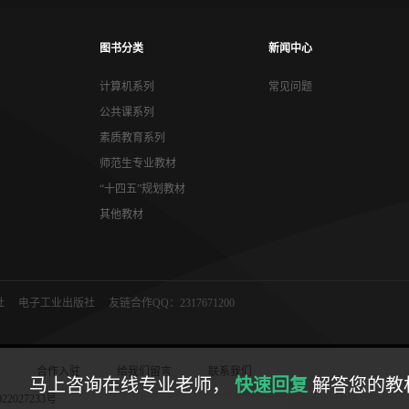
图书分类
新闻中心
计算机系列
常见问题
公共课系列
素质教育系列
师范生专业教材
“十四五”规划教材
其他教材
社
电子工业出版社
友链合作QQ：2317671200
合作入驻
给我们留言
联系我们
？
马上咨询在线专业老师，
快速回复
解答您的教
22027233号