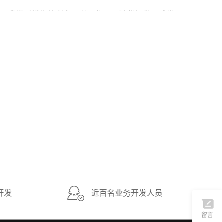
我们对销售的所有图书，都可以随货提供正式发票。
•
2022年10月01日
开发
近百名业务开发人员
留言