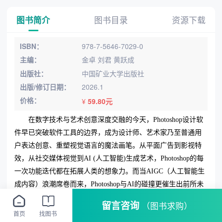
图书简介
图书目录
资源下载
ISBN：
978-7-5646-7029-0
主编：
金卓 刘君 黄跃成
出版社：
中国矿业大学出版社
出版/修订日期：
2026.1
价格：
¥
59.80元
在数字技术与艺术创意深度交融的今天
，
Photoshop设计软
件早已突破软件工具的边界
，
成为设计师、艺术家乃至普通用
户表达创意、重塑视觉语言的魔法画笔。从平面广告到影视特
效
，
从社交媒体视觉到
AI (人工智能)生成艺术
，
Photoshop的每
一次功能迭代都在拓展人类的想象力。而当AIG
C（
人工智能生
成内容
）
浪潮席卷而来
，
Photoshop与AI的碰撞更催生出前所未
有的创作可能———这不仅是技术的革新,更是一场关于“如何用
留言咨询
（图书求购）
数字工具重新定义美”的思维革命。
首页
找图书