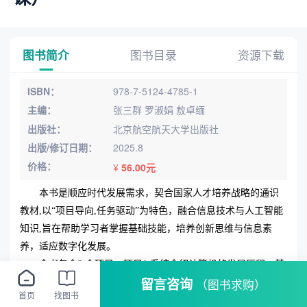
图书简介
图书目录
资源下载
ISBN：
978-7-5124-4785-1
主编：
张三群 罗淑娟 敖卓缅
出版社：
北京航空航天大学出版社
出版/修订日期：
2025.8
价格：
¥
56.00元
本书是顺应时代发展需求
，
契合国家人才培养战略的通识
教材
,以“项目导向,任务驱动”为特色
，
融合信息技术与人工智能
知识
,旨在帮助学习者掌握基础技能
，
培养创新思维与信息素
养
，
适应数字化发展。
全书包含
8 个项目。项目1 系统介绍计算机的发展历程、基
留言咨询
（图书求购）
本组成和工作原理
，
为后续的学习筑牢根基
;项目2 详细介绍操
首页
找图书
作系统的使用、管理及优化技巧,提升学习者对计算机系统的掌