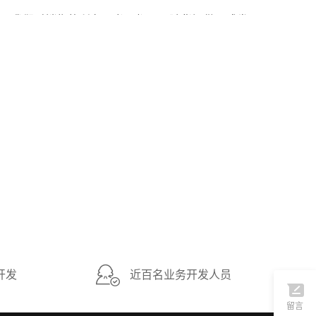
我们对销售的所有图书，都可以随货提供正式发票。
•
2022年10月01日
开发
近百名业务开发人员
留言